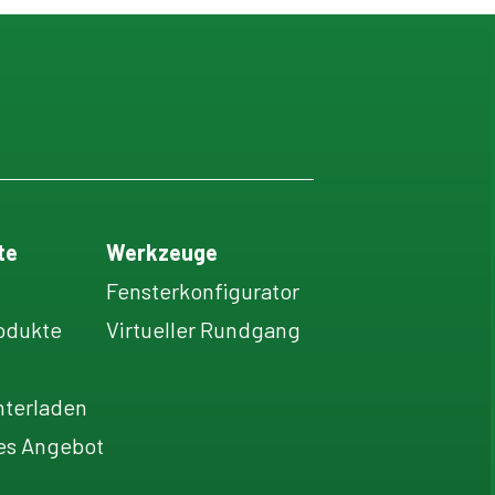
te
Werkzeuge
Fensterkonfigurator
odukte
Virtueller Rundgang
terladen
es Angebot