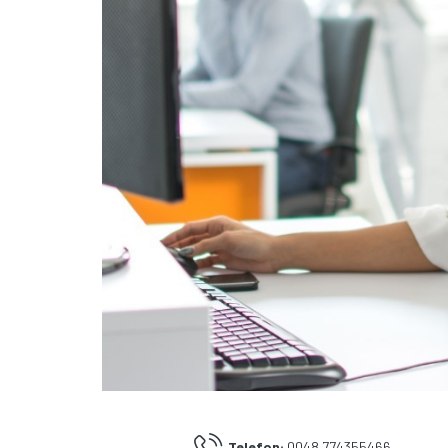
Telefon:
0048 774355466