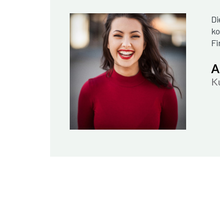
Di
ko
Fi
A
K