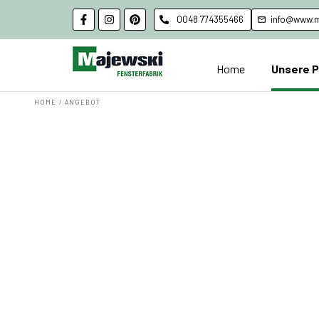
0048 774355466
info@www.m
Home
Unsere 
HOME
/ ANGEBOT