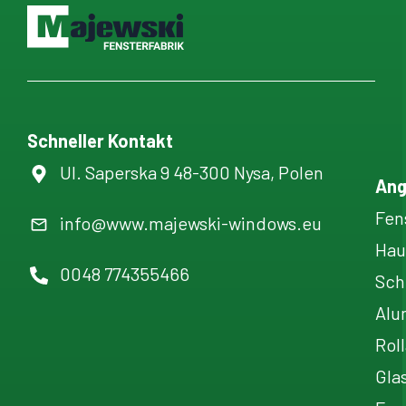
Schneller Kontakt
Ul. Saperska 9 48-300 Nysa, Polen
Ang
Fen
info@www.majewski-windows.eu
Hau
0048 774355466
Sch
Alu
Rol
Gla