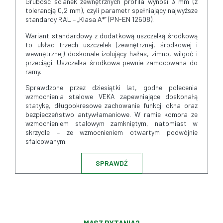
Grubość ścianek zewnętrznych profila wynosi 3 mm (z
tolerancją 0,2 mm), czyli parametr spełniający najwyższe
standardy RAL – „Klasa A*” (PN-EN 12608).
Wariant standardowy z dodatkową uszczelką środkową
to układ trzech uszczelek (zewnętrznej, środkowej i
wewnętrznej) doskonale izolujący hałas, zimno, wilgoć i
przeciągi. Uszczelka środkowa pewnie zamocowana do
ramy.
Sprawdzone przez dziesiątki lat, godne polecenia
wzmocnienia stalowe VEKA zapewniające doskonałą
statykę, długookresowe zachowanie funkcji okna oraz
bezpieczeństwo antywłamaniowe. W ramie komora ze
wzmocnieniem stalowym zamkniętym, natomiast w
skrzydle – ze wzmocnieniem otwartym podwójnie
sfalcowanym.
SPRAWDŹ