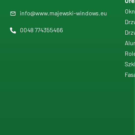
Ofe
Okn
info@www.majewski-windows.eu
Drz
0048 774355466
Drz
Alu
Rol
Szk
Fas