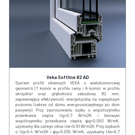
Veka Softline 82 AD
System profili okiennych VEKA o wielokomorowej
geometrii (7 komór w profilu ramy i 6 komór w profilu
skrzydła) oraz głębokości zabudowy 82 mm,
zapewniający efektywność energetyczną na najwyższym
poziomie (zakres od domu energooszczędnego po dom
pasywny). Przy zastosowaniu szyby o współczynniku
przenikania ciepła Ug=0,7 W/m2K i liniowym
współczynniku przenikania ciepła ψg=0,050 W/mK,
uzyskamy dla całego okna Uw=0,91 W/m2K. Przy szybach
o Ug=0,4 W/m2K i ψg=0,035 W/mK, uzyskamy Uw=0,7