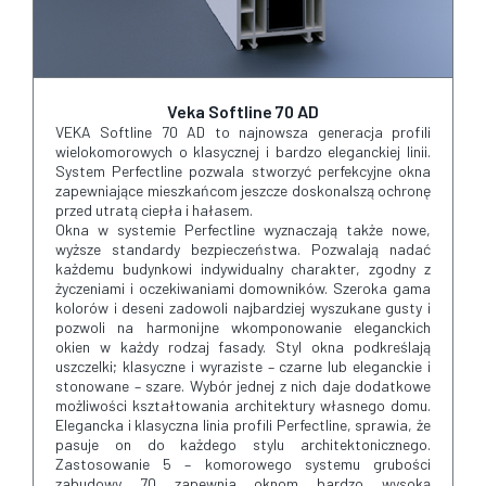
Veka Softline 70 AD
VEKA Softline 70 AD to najnowsza generacja profili
wielokomorowych o klasycznej i bardzo eleganckiej linii.
System Perfectline pozwala stworzyć perfekcyjne okna
zapewniające mieszkańcom jeszcze doskonalszą ochronę
przed utratą ciepła i hałasem.
Okna w systemie Perfectline wyznaczają także nowe,
wyższe standardy bezpieczeństwa. Pozwalają nadać
każdemu budynkowi indywidualny charakter, zgodny z
życzeniami i oczekiwaniami domowników. Szeroka gama
kolorów i deseni zadowoli najbardziej wyszukane gusty i
pozwoli na harmonijne wkomponowanie eleganckich
okien w każdy rodzaj fasady. Styl okna podkreślają
uszczelki; klasyczne i wyraziste – czarne lub eleganckie i
stonowane – szare. Wybór jednej z nich daje dodatkowe
możliwości kształtowania architektury własnego domu.
Elegancka i klasyczna linia profili Perfectline, sprawia, że
pasuje on do każdego stylu architektonicznego.
Zastosowanie 5 – komorowego systemu grubości
zabudowy 70 zapewnia oknom bardzo wysoką