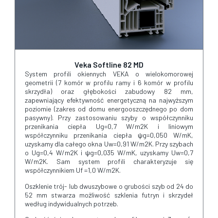
Veka Softline 82 MD
System profili okiennych VEKA o wielokomorowej
geometrii (7 komór w profilu ramy i 6 komór w profilu
skrzydła) oraz głębokości zabudowy 82 mm,
zapewniający efektywność energetyczną na najwyższym
poziomie (zakres od domu energooszczędnego po dom
pasywny). Przy zastosowaniu szyby o współczynniku
przenikania ciepła Ug=0,7 W/m2K i liniowym
współczynniku przenikania ciepła ψg=0,050 W/mK,
uzyskamy dla całego okna Uw=0,91 W/m2K. Przy szybach
o Ug=0,4 W/m2K i ψg=0,035 W/mK, uzyskamy Uw=0,7
W/m2K. Sam system profili charakteryzuje się
współczynnikiem Uf =1,0 W/m2K.
Oszklenie trój- lub dwuszybowe o grubości szyb od 24 do
52 mm stwarza możliwość szklenia futryn i skrzydeł
według indywidualnych potrzeb.