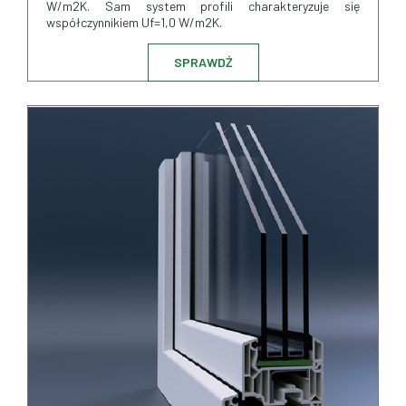
W/m2K. Sam system profili charakteryzuje się
współczynnikiem Uf=1,0 W/m2K.
SPRAWDŹ