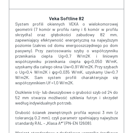
Veka Softline 82
System profili okiennych VEKA o wielokomorowej
geometrii (7 komór w profilu ramy i 6 komór w profilu
skrzydła) oraz głębokości zabudowy 82 mm,
zapewniający efektywność energetyczną na najwyższym
poziomie (zakres od domu energooszczędnego po dom
pasywny). Przy zastosowaniu szyby o współczynniku
przenikania ciepła Ug=0,7 W/m2K i liniowym
współczynniku przenikania ciepła ψg=0,050 W/mK,
uzyskamy dla całego okna Uw=0,91 W/m2K. Przy szybach
o Ug=0,4 W/m2K i ψg=0,035 W/mK, uzyskamy Uw=0,7
W/m2K. Sam system profili charakteryzuje się
współczynnikiem Uf =1,0 W/m2K.
Oszklenie trój- lub dwuszybowe o grubości szyb od 24 do
52 mm stwarza możliwość szklenia futryn i skrzydeł
według indywidualnych potrzeb.
Grubość ścianek zewnętrznych profila wynosi 3 mm (z
tolerancją 0,2 mm), czyli parametr spełniający najwyższe
standardy RAL – „Klasa A*” (PN-EN 12608).
Wariant standardowy z dodatkową uszczelką środkową