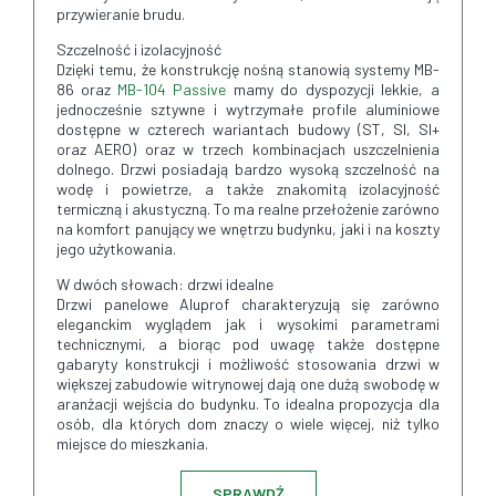
przywieranie brudu.
Szczelność i izolacyjność
Dzięki temu, że konstrukcję nośną stanowią systemy MB-
86 oraz
MB-104 Passive
mamy do dyspozycji lekkie, a
jednocześnie sztywne i wytrzymałe profile aluminiowe
dostępne w czterech wariantach budowy (ST, SI, SI+
oraz AERO) oraz w trzech kombinacjach uszczelnienia
dolnego. Drzwi posiadają bardzo wysoką szczelność na
wodę i powietrze, a także znakomitą izolacyjność
termiczną i akustyczną. To ma realne przełożenie zarówno
na komfort panujący we wnętrzu budynku, jaki i na koszty
jego użytkowania.
W dwóch słowach: drzwi idealne
Drzwi panelowe Aluprof charakteryzują się zarówno
eleganckim wyglądem jak i wysokimi parametrami
technicznymi, a biorąc pod uwagę także dostępne
gabaryty konstrukcji i możliwość stosowania drzwi w
większej zabudowie witrynowej dają one dużą swobodę w
aranżacji wejścia do budynku. To idealna propozycja dla
osób, dla których dom znaczy o wiele więcej, niż tylko
miejsce do mieszkania.
SPRAWDŹ