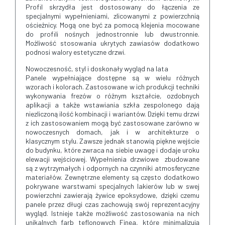
Profil skrzydła jest dostosowany do łączenia ze
specjalnymi wypełnieniami, zlicowanymi z powierzchnią
ościeżnicy. Mogą one być za pomocą klejenia mocowane
do profili nośnych jednostronnie lub dwustronnie.
Możliwość stosowania ukrytych zawiasów dodatkowo
podnosi walory estetyczne drzwi.
Nowoczesność, styl i doskonały wygląd na lata
Panele wypełniające dostępne są w wielu różnych
wzorach i kolorach. Zastosowane w ich produkcji techniki
wykonywania frezów o różnym kształcie, ozdobnych
aplikacji a także wstawiania szkła zespolonego dają
niezliczoną ilość kombinacji i wariantów. Dzięki temu drzwi
z ich zastosowaniem mogą być zastosowane zarówno w
nowoczesnych domach, jak i w architekturze o
klasycznym stylu. Zawsze jednak stanowią piękne wejście
do budynku, które zwraca na siebie uwagę i dodaje uroku
elewacji wejściowej. Wypełnienia drzwiowe zbudowane
są z wytrzymałych i odpornych na czynniki atmosferyczne
materiałów. Zewnętrzne elementy są często dodatkowo
pokrywane warstwami specjalnych lakierów lub w swej
powierzchni zawierają żywice epoksydowe, dzięki czemu
panele przez długi czas zachowują swój reprezentacyjny
wygląd. Istnieje także możliwość zastosowania na nich
unikalnych farb teflonowych Finea, które minimalizują