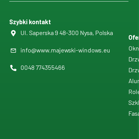
Szybki kontakt
Ul. Saperska 9 48-300 Nysa, Polska
Ofe
Okn
info@www.majewski-windows.eu
Drz
0048 774355466
Drz
Alu
Rol
Szk
Fas