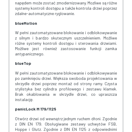
napędem może zostać zmodernizowany. Mozliwe są różne
systemy kontroli dostępu a także kontrola drzwi poprzez
zdalne-automatyczne ryglowanie.
blueMotion
W pełni zautomatyzowane blokowanie i odblokowywanie
z silnym i bardzo skutecznym uszczelnieniem. Możliwe
różne systemy kontroli dostępu i sterowania drzwiami.
Możliwe jest również zastosowanie funkcji zamka
antypanicznego.
blueTop
W pełni zautomatyzowane blokowanie i odblokowywanie
po zamknięciu drzwi. Większa swoboda projektowania w
skrzydle drzwi poprzez montaż od strony ramy. Czysta
stylistyka bez cylindra profilowego i zestawu klamek.
Brak okablowania w skrzydle drzwi, co upraszcza
instalację.
panicLock M 179/1125
Otwórz drzwi od wewnątrz jednym ruchem dłoni. Zgodnie
z DIN EN 179. Obsługiwane zestawy uchwytów FSB,
Hoppe i Glutz. Zgodnie z DIN EN 1125 z odpowiednimi