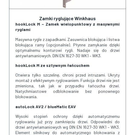
Zamki ryglujące Winkhaus
hookLock M – Zamek wielopunktowy z masywnymi
ryglami
Masywna rygle z zapadkami. Zasuwnica blokująca i listwa
blokująca ramy (opcjonalnie). Płynne zamykanie dzięki
optymalnemu konturowi rygli. Nadaje się do drzwi
antywłamaniowych. DIN EN 1627-30 WK1 – WK3.
hookLock M ze sztywnym łańcuchem
Otwiera tylko szczelinę, chroni przed intruzami. Ukryty
montaż z efektywnym ryglowaniem. Funkcja drzwi nie jest
zmieniona, tak jak w przypadku łańcucha drzwi.
Natychmiastowe odblokowanie bez ponownego
blokowania.
autoLock AV2 / blueMatic EAV
Wysoki stopień ochrony dzięki automatycznemu
ryglowaniu już przy zamknięciu drzwi. Odpowiedni do
drzwi antywłamaniowych wg DIN EN 1627-30 WK1 – WK3.
Element silnikowy do automatycznego blokowania z