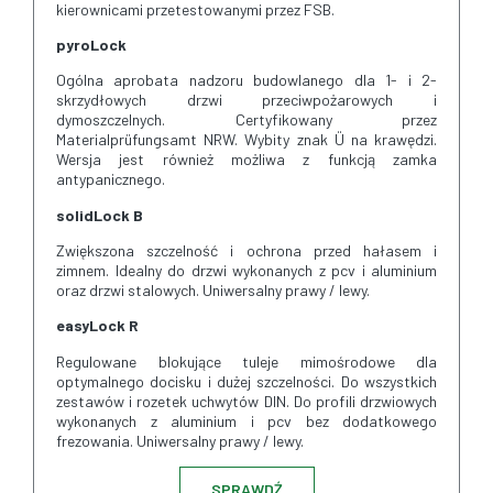
kierownicami przetestowanymi przez FSB.
pyroLock
Ogólna aprobata nadzoru budowlanego dla 1- i 2-
skrzydłowych drzwi przeciwpożarowych i
dymoszczelnych. Certyfikowany przez
Materialprüfungsamt NRW. Wybity znak Ü na krawędzi.
Wersja jest również możliwa z funkcją zamka
antypanicznego.
solidLock B
Zwiększona szczelność i ochrona przed hałasem i
zimnem. Idealny do drzwi wykonanych z pcv i aluminium
oraz drzwi stalowych. Uniwersalny prawy / lewy.
easyLock R
Regulowane blokujące tuleje mimośrodowe dla
optymalnego docisku i dużej szczelności. Do wszystkich
zestawów i rozetek uchwytów DIN. Do profili drzwiowych
wykonanych z aluminium i pcv bez dodatkowego
frezowania. Uniwersalny prawy / lewy.
SPRAWDŹ