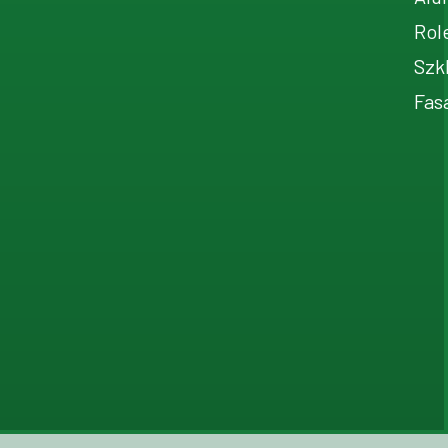
Rol
Szk
Fas