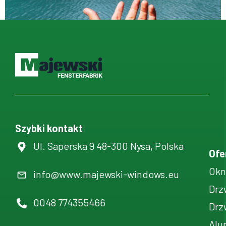
Szybki kontakt
Ul. Saperska 9 48-300 Nysa, Polska
Ofe
Okn
info@www.majewski-windows.eu
Drz
0048 774355466
Drz
Alu