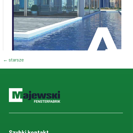
←
starsze
Szybki kontakt