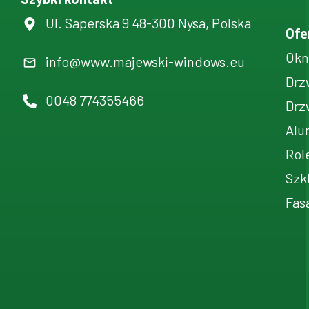
Ul. Saperska 9 48-300 Nysa, Polska
Ofe
Okn
info@www.majewski-windows.eu
Drz
0048 774355466
Drz
Alu
Rol
Szk
Fas